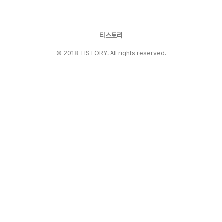
할 수 있습니다. 2.정확한 계산: 최신 알고리즘
을 사용하여 매우 정확한 당첨 확률을 제공합니
다. 이는 사용자에게 신뢰할 수 있는 정보를 제공
하여 더 나은 결정을 내릴 수 있게 합니다​. 3...
티스토리
© 2018 TISTORY. All rights reserved.